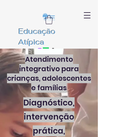
Educação
Atípica
Atendimento
integrativo para
crianças, adolescentes
e famílias
Diagnóstico,
intervenção
prática,